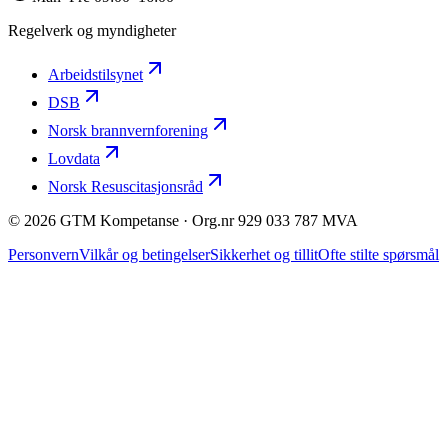
Regelverk og myndigheter
Arbeidstilsynet
DSB
Norsk brannvernforening
Lovdata
Norsk Resuscitasjonsråd
© 2026 GTM Kompetanse · Org.nr 929 033 787 MVA
Personvern
Vilkår og betingelser
Sikkerhet og tillit
Ofte stilte spørsmål