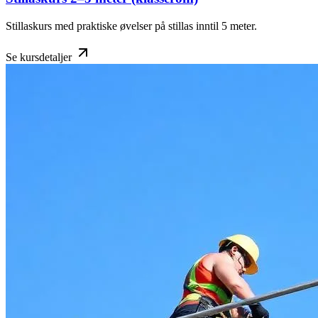
Stillaskurs med praktiske øvelser på stillas inntil 5 meter.
Se kursdetaljer