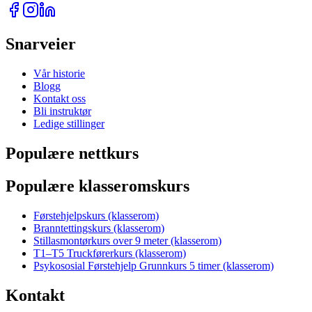
Snarveier
Vår historie
Blogg
Kontakt oss
Bli instruktør
Ledige stillinger
Populære nettkurs
Populære klasseromskurs
Førstehjelpskurs (klasserom)
Branntettingskurs (klasserom)
Stillasmontørkurs over 9 meter (klasserom)
T1–T5 Truckførerkurs (klasserom)
Psykososial Førstehjelp Grunnkurs 5 timer (klasserom)
Kontakt