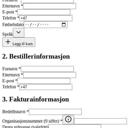
Etternavn *
E-post *
Telefon *
Fødselsdato
Språk
Legg til kurs
2. Bestillerinformasjon
Fornavn *
Etternavn *
E-post *
Telefon *
3. Fakturainformasjon
Bedriftsnavn *
Organisasjonsnummer (9 siffer) *
Deres referanse (valgfritt)