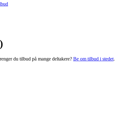
lbud
)
 Trenger du tilbud på mange deltakere?
Be om tilbud i stedet
.