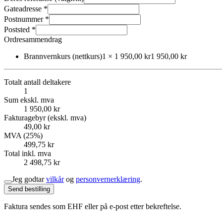
Gateadresse *
Postnummer *
Poststed *
Ordresammendrag
Brannvernkurs (nettkurs)
1
×
1 950,00 kr
1 950,00 kr
Totalt antall deltakere
1
Sum ekskl. mva
1 950,00 kr
Fakturagebyr (ekskl. mva)
49,00 kr
MVA (25%)
499,75 kr
Total inkl. mva
2 498,75 kr
Jeg godtar
vilkår
og
personvernerklæring
.
Send bestilling
Faktura sendes som EHF eller på e-post etter bekreftelse.