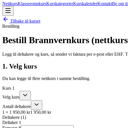
Nettkurs
Klasseromskurs
Kurskategorier
Kurskalender
Kontakt
Be om ti
Tilbake til kurset
Bestilling
Bestill
Brannvernkurs (nettkurs
Legg til deltakere og kurs, så sender vi faktura per e-post eller EHF.
1. Velg kurs
Du kan legge til flere nettkurs i samme bestilling.
Kurs
1
Velg kurs
Antall deltakere
1
×
1 950,00 kr
1 950,00 kr
Deltakere (
1
)
Deltaker
1
Fornavn *